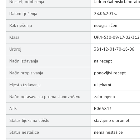
Nositelj odobrenja
Jadran Galenski laborator
Datum rješenja
28.06.2018.
Rok rješenja
neograničen
Klasa
UP/I-530-09/17-02/312
Urbroj
381-12-01/70-18-06
Način izdavanja
na recept
Način propisivanja
ponovljivi recept
Mjesto izdavanja
u ljekarni
Način oglašavanja prema stanovništvu
zabranjeno
ATK
R06AX13
Status lijeka na tržištu
stavljeno u promet
Status nestašice
nema nestašice