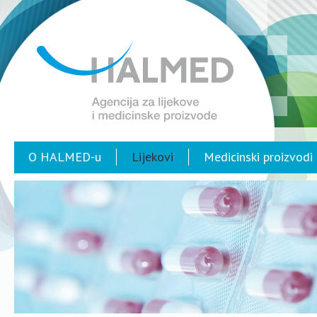
O HALMED-u
Lijekovi
Medicinski proizvodi