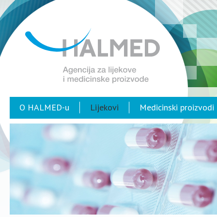
O HALMED-u
Lijekovi
Medicinski proizvodi