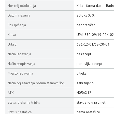
Nositelj odobrenja
Krka - farma d.o.o., Rad
Datum rješenja
20.07.2020.
Rok rješenja
neograničen
Klasa
UP/I-530-09/19-02/102
Urbroj
381-12-01/38-20-03
Način izdavanja
na recept
Način propisivanja
ponovljivi recept
Mjesto izdavanja
u ljekarni
Način oglašavanja prema stanovništvu
zabranjeno
ATK
N05AX12
Status lijeka na tržištu
stavljeno u promet
Status nestašice
nema nestašice