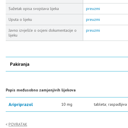
Sažetak opisa svojstava lijeka
preuzmi
Uputa o lijeku
preuzmi
Javno izvješće o ocjeni dokumentacije o
preuzmi
lijeku
Pakiranja
Popis međusobno zamjenjivih lijekova
Aripriprazol
10 mg
tableta; raspadljiva
POVRATAK