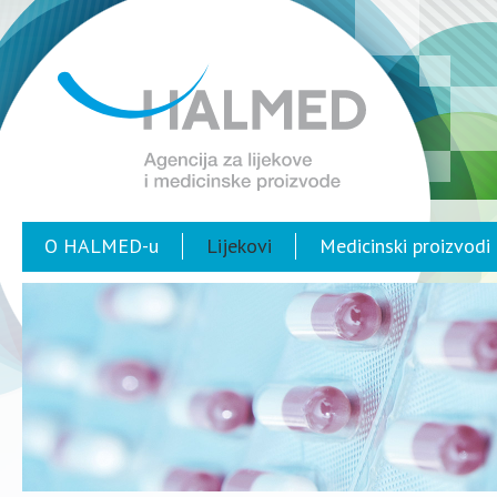
O HALMED-u
Lijekovi
Medicinski proizvodi