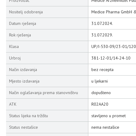
Proizvođač
Medice Arzneimittel Püt
Nositelj odobrenja
Medice Pharma GmbH & C
Datum rješenja
31.07.2024.
Rok rješenja
31.07.2029.
Klasa
UP/I-530-09/23-01/120
Urbroj
381-12-01/14-24-10
Način izdavanja
bez recepta
Mjesto izdavanja
u ljekarni
Način oglašavanja prema stanovništvu
dopušteno
ATK
R02AA20
Status lijeka na tržištu
stavljeno u promet
Status nestašice
nema nestašice