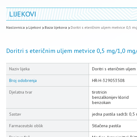
LIJEKOVI
Naslovnica
Lijekovi
Baza lijekova
Doritri s eteričnim uljem metvice 0,5 m
Doritri s eteričnim uljem metvice 0,5 mg/1,0 mg/
Naziv lijeka
Doritri s eteričnim ulje
Broj odobrenja
HR-H-329053508
Djelatna tvar
tirotricin
benzalkonijev klorid
benzokain
Sastav
jedna pastila sadrži: 0,5
Farmaceutski oblik
Stlačena pastila