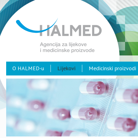
O HALMED-u
Lijekovi
Medicinski proizvodi