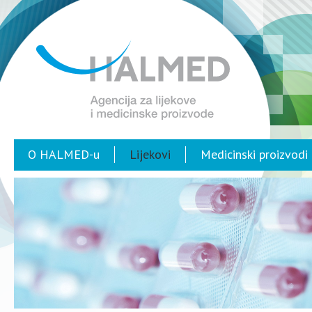
O HALMED-u
Lijekovi
Medicinski proizvodi