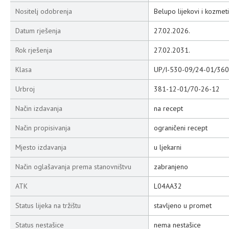
Nositelj odobrenja
Belupo lijekovi i kozmeti
Datum rješenja
27.02.2026.
Rok rješenja
27.02.2031.
Klasa
UP/I-530-09/24-01/360
Urbroj
381-12-01/70-26-12
Način izdavanja
na recept
Način propisivanja
ograničeni recept
Mjesto izdavanja
u ljekarni
Način oglašavanja prema stanovništvu
zabranjeno
ATK
L04AA32
Status lijeka na tržištu
stavljeno u promet
Status nestašice
nema nestašice