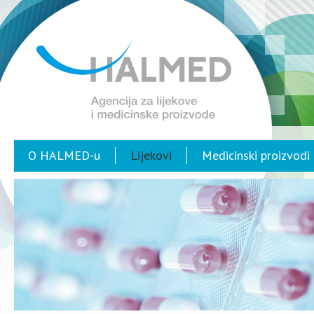
O HALMED-u
Lijekovi
Medicinski proizvodi