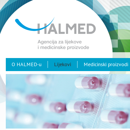
O HALMED-u
Lijekovi
Medicinski proizvodi