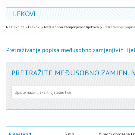
LIJEKOVI
Naslovnica
Lijekovi
Međusobna zamjenjivost lijekova
Pretraživanje popi
Pretraživanje popisa međusobno zamjenjivih lije
PRETRAŽITE MEĐUSOBNO ZAMJENJIV
Finasterid
5 mg
filmom obložena ta