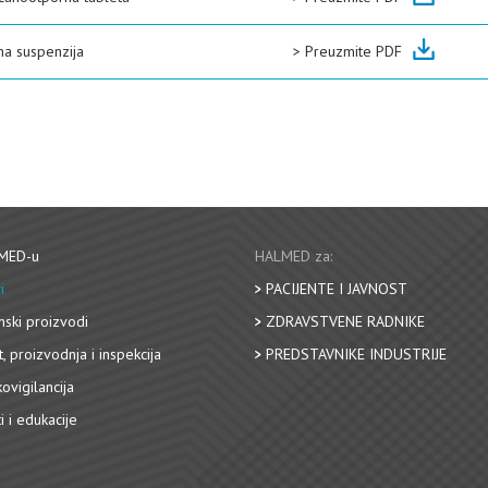
na suspenzija
>
Preuzmite PDF
MED-u
HALMED za:
i
PACIJENTE I JAVNOST
nski proizvodi
ZDRAVSTVENE RADNIKE
, proizvodnja i inspekcija
PREDSTAVNIKE INDUSTRIJE
ovigilancija
i i edukacije