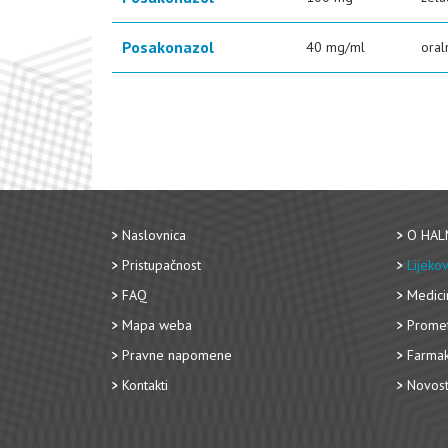
Posakonazol
40 mg/ml
oral
Naslovnica
O HAL
Pristupačnost
Lijekov
FAQ
Medici
Mapa weba
Promet
Pravne napomene
Farmak
Kontakti
Novost