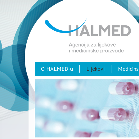
O HALMED-u
Lijekovi
Medicins