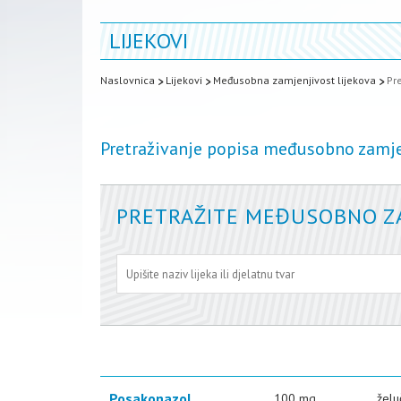
LIJEKOVI
Naslovnica
Lijekovi
Međusobna zamjenjivost lijekova
Pr
Pretraživanje popisa međusobno zamje
PRETRAŽITE MEĐUSOBNO ZA
Posakonazol
100 mg
želu