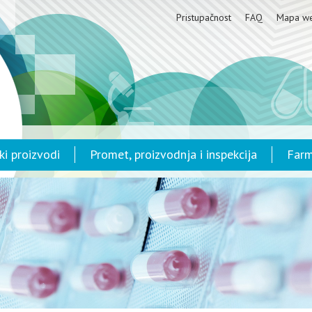
Pristupačnost
FAQ
Mapa w
ki proizvodi
Promet, proizvodnja i inspekcija
Farm