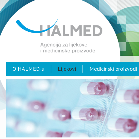
O HALMED-u
Lijekovi
Medicinski proizvodi