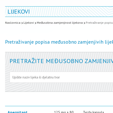
LIJEKOVI
Naslovnica
Lijekovi
Međusobna zamjenjivost lijekova
Pretraživanje popi
Pretraživanje popisa međusobno zamjenjivih lije
PRETRAŽITE MEĐUSOBNO ZAMJENJIV
Aperpitant
125 mg + 80
Tvrda kapsula