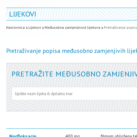
LIJEKOVI
Naslovnica
Lijekovi
Međusobna zamjenjivost lijekova
Pretraživanje popi
Pretraživanje popisa međusobno zamjenjivih lije
PRETRAŽITE MEĐUSOBNO ZAMJENJIV
Norfloksacin
400 mg
filmom obložena ta