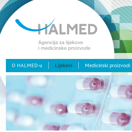
O HALMED-u
Lijekovi
Medicinski proizvodi