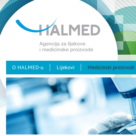
O HALMED-u
Lijekovi
Medicinski proizvodi