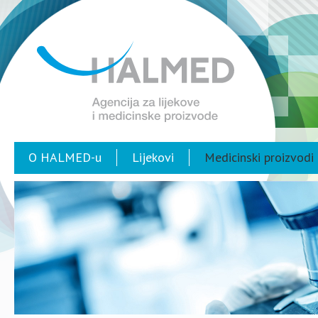
O HALMED-u
Lijekovi
Medicinski proizvodi