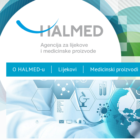
O HALMED-u
Lijekovi
Medicinski proizvodi