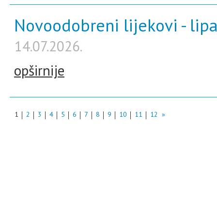
Novoodobreni lijekovi - lip
14.07.2026.
opširnije
1
2
3
4
5
6
7
8
9
10
11
12
»