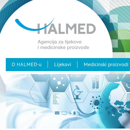
O HALMED-u
Lijekovi
Medicinski proizvodi