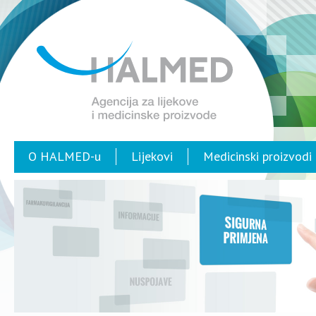
O HALMED-u
Lijekovi
Medicinski proizvodi