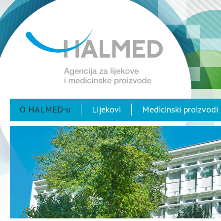
O HALMED-u
Lijekovi
Medicinski proizvodi