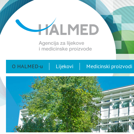
O HALMED-u
Lijekovi
Medicinski proizvodi