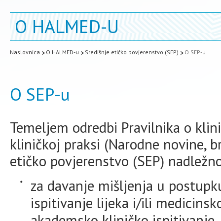
O HALMED-U
Naslovnica
O HALMED-u
Središnje etičko povjerenstvo (SEP)
O SEP-u
O SEP-u
Temeljem odredbi Pravilnika o klini
kliničkoj praksi (Narodne novine, b
etičko povjerenstvo (SEP) nadležno
za davanje mišljenja u postupk
ispitivanje lijeka i/ili medicins
akademsko kliničko ispitivanje,