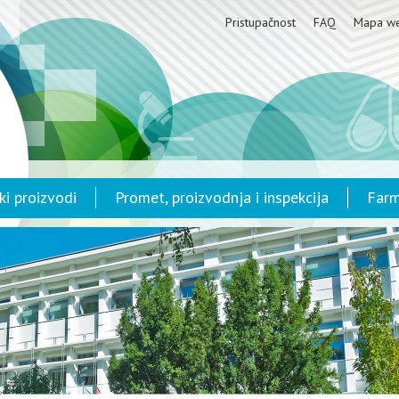
Pristupačnost
FAQ
Mapa w
ki proizvodi
Promet, proizvodnja i inspekcija
Farm