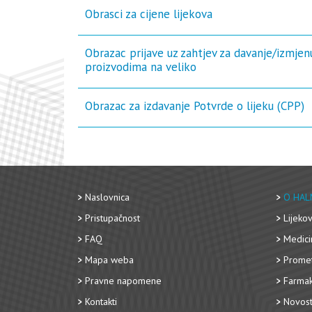
Obrasci za cijene lijekova
Obrazac prijave uz zahtjev za davanje/izmje
proizvodima na veliko
Obrazac za izdavanje Potvrde o lijeku (CPP)
Naslovnica
O HAL
Pristupačnost
Lijekov
FAQ
Medici
Mapa weba
Promet
Pravne napomene
Farmak
Kontakti
Novost