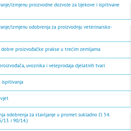
je/izmjenu proizvodne dozvole za lijekove i ispitivane
nje/izmjenu odobrenja za proizvodnju veterinarsko-
e dobre proizvođačke prakse u trećim zemljama
proizvođača, uvoznika i veleprodaja djelatnih tvari
 ispitivanja
vjet
ja odobrenja za stavljanje u promet sukladno čl 54.
/13. i 90/14.)