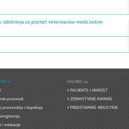
nu odobrenja za promet veterinarsko-medicinskim
MED-u
HALMED za:
i
PACIJENTE I JAVNOST
nski proizvodi
ZDRAVSTVENE RADNIKE
, proizvodnja i inspekcija
PREDSTAVNIKE INDUSTRIJE
ovigilancija
i i edukacije