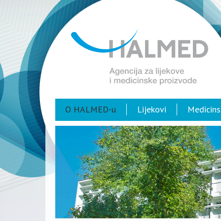
O HALMED-u
Lijekovi
Medicins