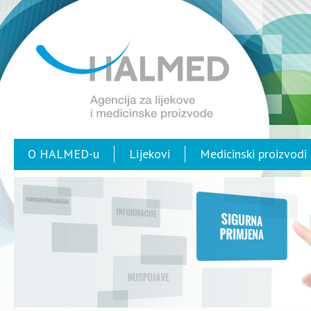
O HALMED-u
Lijekovi
Medicinski proizvodi