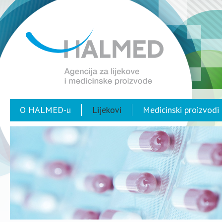
O HALMED-u
Lijekovi
Medicinski proizvodi