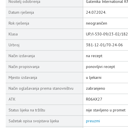
Nositelj odobrenja
Galenika International K
Datum rješenja
24.07.2024.
Rok rješenja
neograničen
Klasa
UP/I-530-09/23-02/182
Urbroj
381-12-01/70-24-06
Način izdavanja
na recept
Način propisivanja
ponovljivi recept
Mjesto izdavanja
u ljekarni
Način oglašavanja prema stanovništvu
zabranjeno
ATK
R06AX27
Status lijeka na tržištu
nije stavljeno u promet
Sažetak opisa svojstava lijeka
preuzmi