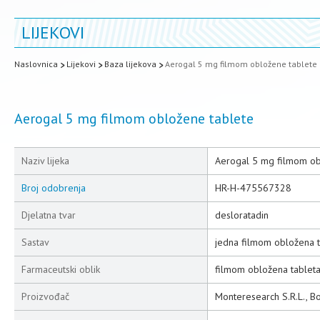
LIJEKOVI
Naslovnica
Lijekovi
Baza lijekova
Aerogal 5 mg filmom obložene tablete
Aerogal 5 mg filmom obložene tablete
Naziv lijeka
Aerogal 5 mg filmom ob
Broj odobrenja
HR-H-475567328
Djelatna tvar
desloratadin
Sastav
jedna filmom obložena t
Farmaceutski oblik
filmom obložena tablet
Proizvođač
Monteresearch S.R.L., Boll