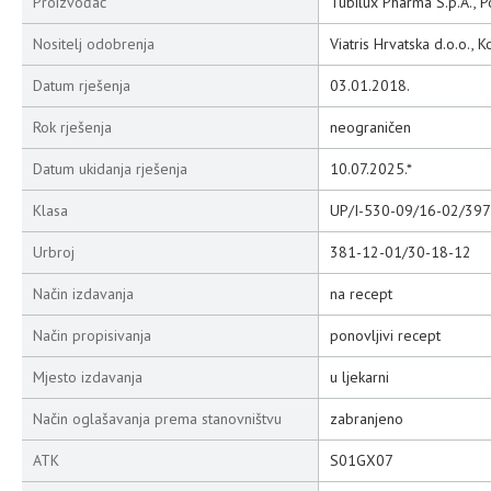
Proizvođač
Tubilux Pharma S.p.A., Po
Nositelj odobrenja
Viatris Hrvatska d.o.o., 
Datum rješenja
03.01.2018.
Rok rješenja
neograničen
Datum ukidanja rješenja
10.07.2025.*
Klasa
UP/I-530-09/16-02/397
Urbroj
381-12-01/30-18-12
Način izdavanja
na recept
Način propisivanja
ponovljivi recept
Mjesto izdavanja
u ljekarni
Način oglašavanja prema stanovništvu
zabranjeno
ATK
S01GX07