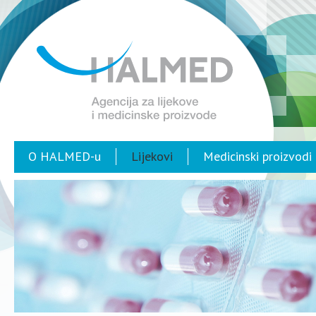
O HALMED-u
Lijekovi
Medicinski proizvodi