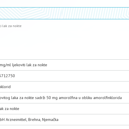
ti lak za nokte
 mg/ml ljekoviti lak za nokte
5712750
nklorid
ovitog laka za nokte sadrži 50 mg amorolfina u obliku amorolfinklorida
 lak za nokte
H Arzneimittel, Brehna, Njemačka