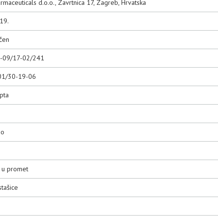
maceuticals d.o.o., Zavrtnica 17, Zagreb, Hrvatska
19.
čen
0-09/17-02/241
01/30-19-06
pta
no
6
o u promet
tašice