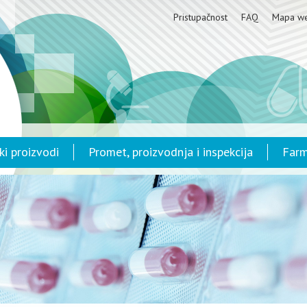
Pristupačnost
FAQ
Mapa w
ki proizvodi
Promet, proizvodnja i inspekcija
Farm