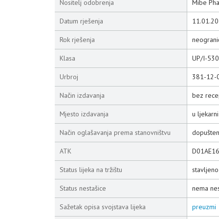
Nositelj odobrenja
Mibe Phar
Datum rješenja
11.01.20
Rok rješenja
neograni
Klasa
UP/I-53
Urbroj
381-12-
Način izdavanja
bez rece
Mjesto izdavanja
u ljekarni
Način oglašavanja prema stanovništvu
dopušte
ATK
D01AE1
Status lijeka na tržištu
stavljen
Status nestašice
nema nes
Sažetak opisa svojstava lijeka
preuzmi