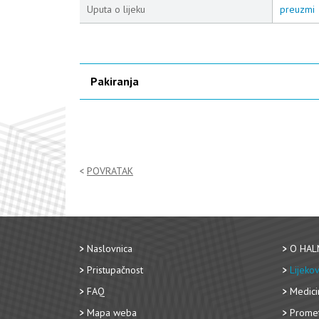
Uputa o lijeku
preuzmi
Pakiranja
POVRATAK
Naslovnica
O HAL
Pristupačnost
Lijekov
FAQ
Medici
Mapa weba
Promet