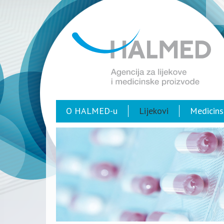
O HALMED-u
Lijekovi
Medicins