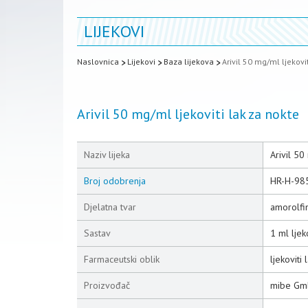
LIJEKOVI
Naslovnica
Lijekovi
Baza lijekova
Arivil 50 mg/ml ljekovi
Arivil 50 mg/ml ljekoviti lak za nokte
Naziv lijeka
Arivil 50
Broj odobrenja
HR-H-98
Djelatna tvar
amorolfi
Sastav
1 ml ljek
Farmaceutski oblik
ljekoviti
Proizvođač
mibe Gmb