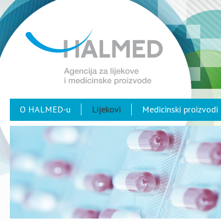
O HALMED-u
Lijekovi
Medicinski proizvodi