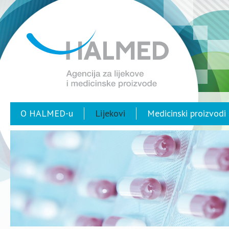
O HALMED-u
Lijekovi
Medicinski proizvodi