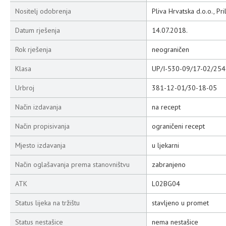
Nositelj odobrenja
Pliva Hrvatska d.o.o., Pr
Datum rješenja
14.07.2018.
Rok rješenja
neograničen
Klasa
UP/I-530-09/17-02/254
Urbroj
381-12-01/30-18-05
Način izdavanja
na recept
Način propisivanja
ograničeni recept
Mjesto izdavanja
u ljekarni
Način oglašavanja prema stanovništvu
zabranjeno
ATK
L02BG04
Status lijeka na tržištu
stavljeno u promet
Status nestašice
nema nestašice