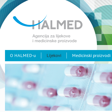
O HALMED-u
Lijekovi
Medicinski proizvodi