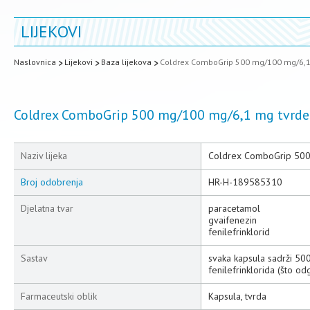
LIJEKOVI
Naslovnica
Lijekovi
Baza lijekova
Coldrex ComboGrip 500 mg/100 mg/6,1
Coldrex ComboGrip 500 mg/100 mg/6,1 mg tvrde
Naziv lijeka
Coldrex ComboGrip 500
Broj odobrenja
HR-H-189585310
Djelatna tvar
paracetamol
gvaifenezin
fenilefrinklorid
Sastav
svaka kapsula sadrži 50
fenilefrinklorida (što o
Farmaceutski oblik
Kapsula, tvrda