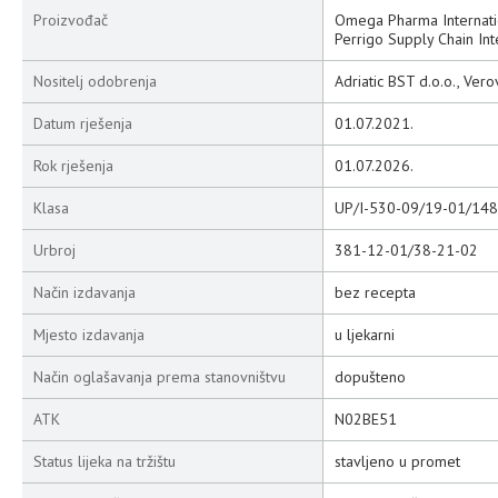
Proizvođač
Omega Pharma Internatio
Perrigo Supply Chain Inte
Nositelj odobrenja
Adriatic BST d.o.o., Vero
Datum rješenja
01.07.2021.
Rok rješenja
01.07.2026.
Klasa
UP/I-530-09/19-01/148
Urbroj
381-12-01/38-21-02
Način izdavanja
bez recepta
Mjesto izdavanja
u ljekarni
Način oglašavanja prema stanovništvu
dopušteno
ATK
N02BE51
Status lijeka na tržištu
stavljeno u promet