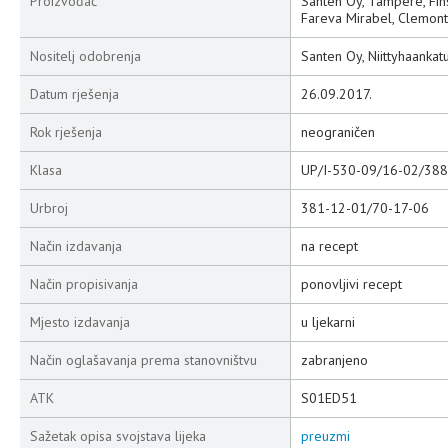
Proizvođač
Santen Oy, Tampere, Fin
Fareva Mirabel, Clemont
Nositelj odobrenja
Santen Oy, Niittyhaankat
Datum rješenja
26.09.2017.
Rok rješenja
neograničen
Klasa
UP/I-530-09/16-02/388
Urbroj
381-12-01/70-17-06
Način izdavanja
na recept
Način propisivanja
ponovljivi recept
Mjesto izdavanja
u ljekarni
Način oglašavanja prema stanovništvu
zabranjeno
ATK
S01ED51
Sažetak opisa svojstava lijeka
preuzmi