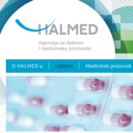
O HALMED-u
Lijekovi
Medicinski proizvodi