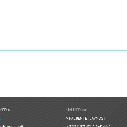
MED-u
HALMED za:
i
PACIJENTE I JAVNOST
nski proizvodi
ZDRAVSTVENE RADNIKE