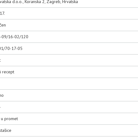
rvatska d.o.o., Koranska 2, Zagreb, Hrvatska
17.
čen
0-09/16-02/120
01/70-17-05
t
i recept
no
4
o u promet
tašice