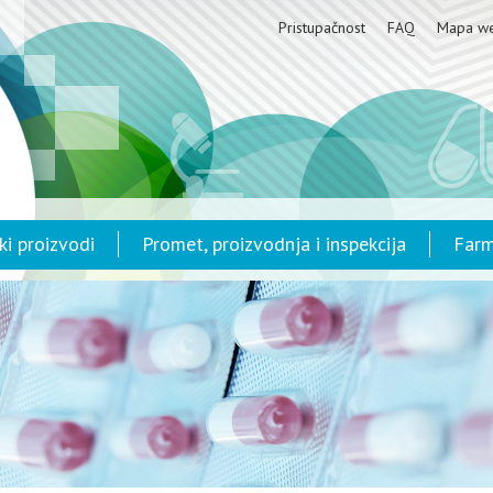
Pristupačnost
FAQ
Mapa w
ki proizvodi
Promet, proizvodnja i inspekcija
Farm