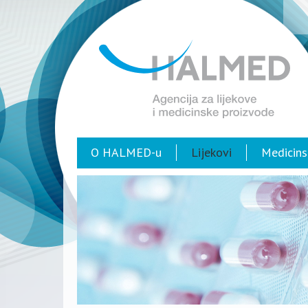
O HALMED-u
Lijekovi
Medicins