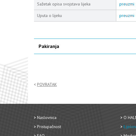
Sažetak opisa svojstava lijeka
preuzmi
Uputa o lijeku
preuzmi
Pakiranja
POVRATAK
Naslovnica
O HAL
Pristupačnost
Lijekov
FAQ
Medici