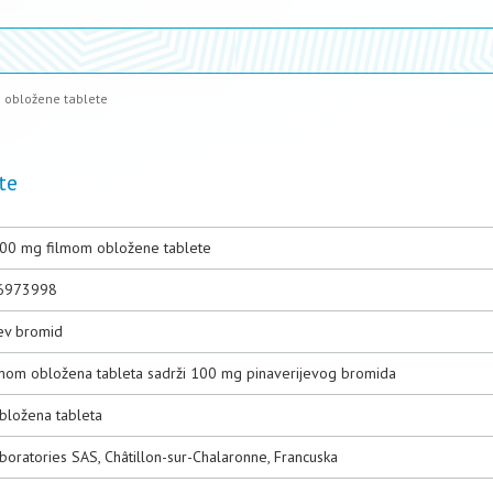
 obložene tablete
te
100 mg filmom obložene tablete
6973998
jev bromid
lmom obložena tableta sadrži 100 mg pinaverijevog bromida
bložena tableta
boratories SAS, Châtillon-sur-Chalaronne, Francuska