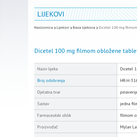
LIJEKOVI
Naslovnica
Lijekovi
Baza lijekova
Dicetel 100 mg filmom
Dicetel 100 mg filmom obložene table
Naziv lijeka
Dicetel 
Broj odobrenja
HR-H-31
Djelatna tvar
pinaveri
Sastav
jedna fi
Farmaceutski oblik
filmom o
Proizvođač
Mylan La