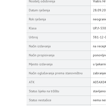
Nositelj odobrenja
Viatris H
Datum rješenja
28.09.20
Rok rješenja
neograni
Klasa
UP/I-53
Urbroj
381-12-
Način izdavanja
na recep
Način propisivanja
ponovljiv
Mjesto izdavanja
u ljekarni
Način oglašavanja prema stanovništvu
zabranje
ATK
A03AX0
Status lijeka na tržištu
stavljen
Status nestašice
nema nes