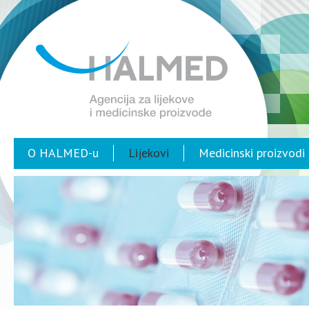
O HALMED-u
Lijekovi
Medicinski proizvodi