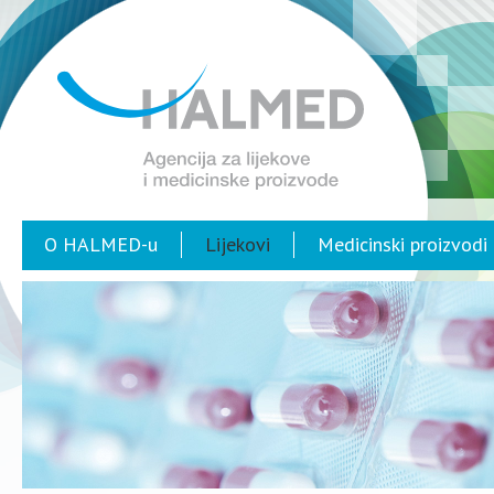
O HALMED-u
Lijekovi
Medicinski proizvodi