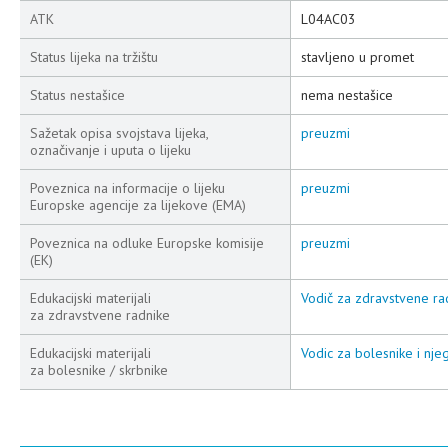
ATK
L04AC03
Status lijeka na tržištu
stavljeno u promet
Status nestašice
nema nestašice
Sažetak opisa svojstava lijeka,
preuzmi
označivanje i uputa o lijeku
Poveznica na informacije o lijeku
preuzmi
Europske agencije za lijekove (EMA)
Poveznica na odluke Europske komisije
preuzmi
(EK)
Edukacijski materijali
Vodič za zdravstvene rad
za zdravstvene radnike
Edukacijski materijali
Vodic za bolesnike i nje
za bolesnike / skrbnike