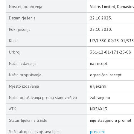
Nositelj odobrenja
Viatris Limited, Damastow
Datum rješenja
22.10.2025.
Rok rješenja
22.10.2030.
Klasa
UP/I-530-09/23-01/333
Urbroj
381-12-01/171-25-08
Način izdavanja
na recept
Način propisivanja
ograničeni recept
Mjesto izdavanja
u ljekarni
Način oglašavanja prema stanovništvu
zabranjeno
ATK
N05AX13
Status lijeka na tržištu
nije stavljeno u promet
Sažetak opisa svojstava lijeka
preuzmi