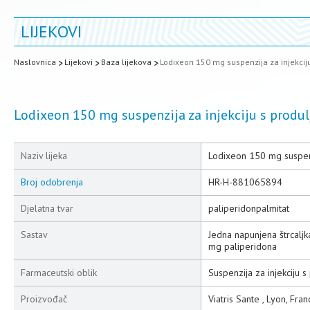
LIJEKOVI
Naslovnica
Lijekovi
Baza lijekova
Lodixeon 150 mg suspenzija za injekcij
Lodixeon 150 mg suspenzija za injekciju s produ
Naziv lijeka
Lodixeon 150 mg suspenzi
Broj odobrenja
HR-H-881065894
Djelatna tvar
paliperidonpalmitat
Sastav
Jedna napunjena štrcalj
mg paliperidona
Farmaceutski oblik
Suspenzija za injekciju 
Proizvođač
Viatris Sante , Lyon, Fra