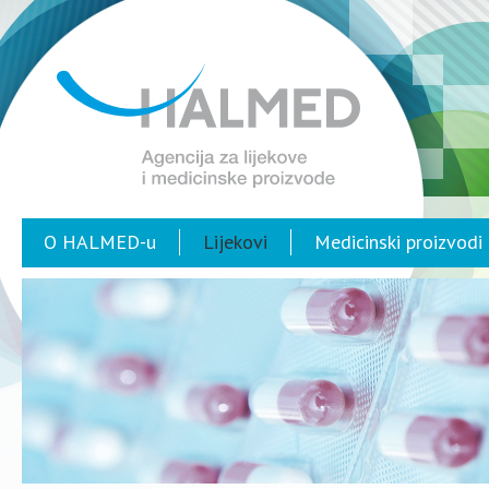
O HALMED-u
Lijekovi
Medicinski proizvodi