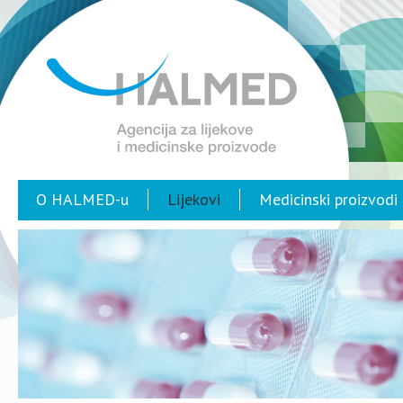
O HALMED-u
Lijekovi
Medicinski proizvodi