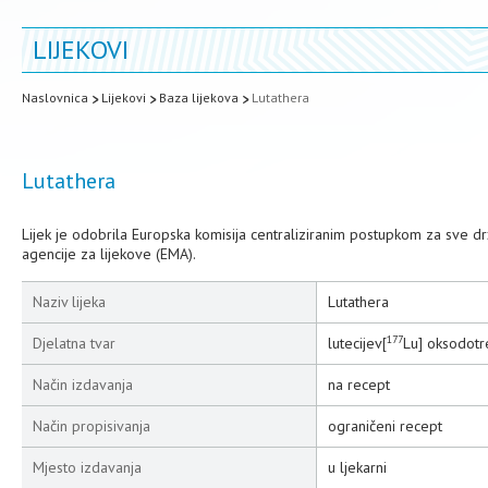
LIJEKOVI
Naslovnica
Lijekovi
Baza lijekova
Lutathera
Lutathera
Lijek je odobrila Europska komisija centraliziranim postupkom za sve 
agencije za lijekove (EMA).
Naziv lijeka
Lutathera
177
Djelatna tvar
lutecijev[
Lu] oksodotr
Način izdavanja
na recept
Način propisivanja
ograničeni recept
Mjesto izdavanja
u ljekarni