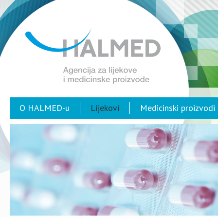
O HALMED-u
Lijekovi
Medicinski proizvodi