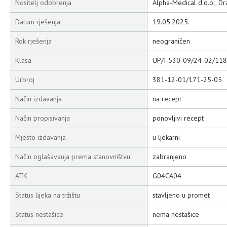
Nositelj odobrenja
Alpha-Medical d.o.o., Dr
Datum rješenja
19.05.2025.
Rok rješenja
neograničen
Klasa
UP/I-530-09/24-02/118
Urbroj
381-12-01/171-25-05
Način izdavanja
na recept
Način propisivanja
ponovljivi recept
Mjesto izdavanja
u ljekarni
Način oglašavanja prema stanovništvu
zabranjeno
ATK
G04CA04
Status lijeka na tržištu
stavljeno u promet
Status nestašice
nema nestašice