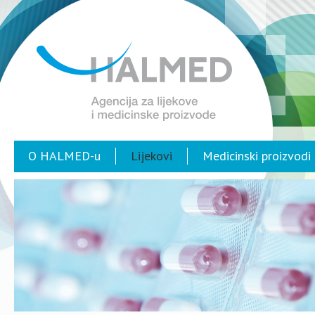
O HALMED-u
Lijekovi
Medicinski proizvodi