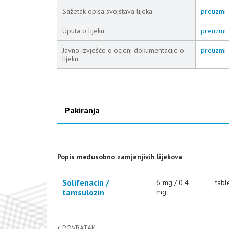
Sažetak opisa svojstava lijeka
preuzmi
Uputa o lijeku
preuzmi
Javno izvješće o ocjeni dokumentacije o
preuzmi
lijeku
Pakiranja
Popis međusobno zamjenjivih lijekova
Solifenacin /
6 mg / 0,4
tabl
tamsulozin
mg
POVRATAK