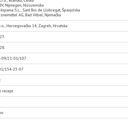
.r.o., Blansko, Češka
BV, Nijmegen, Nizozemska
ispania S.L., Sant Boi de Llobregat, Španjolska
zneimittel AG, Bad Vilbel, Njemačka
o.o., Hercegovačka 14, Zagreb, Hrvatska
23.
28.
0-09/21-01/107
01/154-23-07
t
i recept
no
3