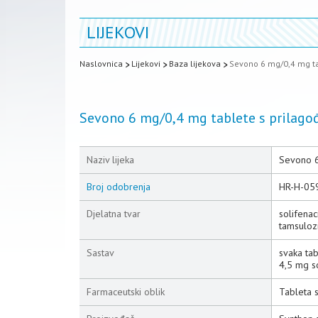
LIJEKOVI
Naslovnica
Lijekovi
Baza lijekova
Sevono 6 mg/0,4 mg t
Sevono 6 mg/0,4 mg tablete s prilag
Naziv lijeka
Sevono 6
Broj odobrenja
HR-H-05
Djelatna tvar
solifenac
tamsuloz
Sastav
svaka ta
4,5 mg s
Farmaceutski oblik
Tableta 