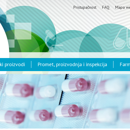
Pristupačnost
FAQ
Mapa w
ki proizvodi
Promet, proizvodnja i inspekcija
Farm