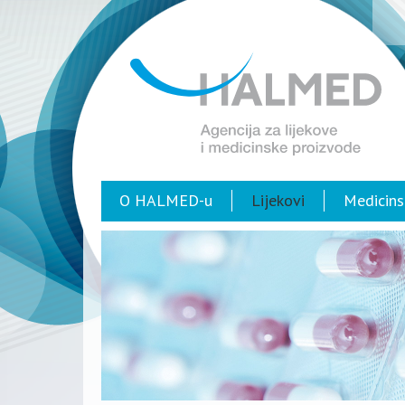
O HALMED-u
Lijekovi
Medicins