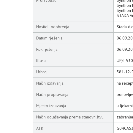
Proizvođač
Synthon s
Synthon 
Synthon H
STADA Ar
Nositelj odobrenja
Stada d.
Datum rješenja
06.09.20
Rok rješenja
06.09.20
Klasa
UP/I-53
Urbroj
381-12-
Način izdavanja
na recep
Način propisivanja
ponovljiv
Mjesto izdavanja
u ljekarni
Način oglašavanja prema stanovništvu
zabranje
ATK
G04CA5