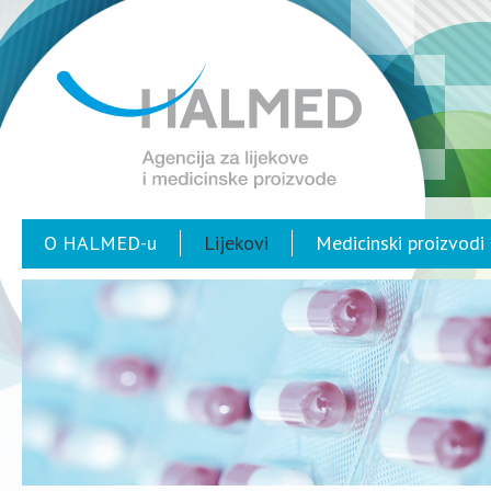
O HALMED-u
Lijekovi
Medicinski proizvodi