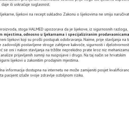
daje ili uskraćuje suglasnost.
ekarne, lijekovi na recept sukladno Zakonu o lijekovima ne smiju naručiva
h proizvoda, stoga HALMED upozorava da je lijekove, iz sigurnosnih razloga,
im mjestima, odnosno u ljekarnama i specijaliziranim prodavaonicama
eni lijekovi koji su prošli postupak odobravanja. Naime, prije stavljanja na tr
zadovoljiti postavljene stroge zahtjeve kakvoće, sigurnosti i djelotvornosti
 se oni i nakon stavljanja na tržište neprekidno prate kroz niz mehanizam
 analize prijavljenih sumnji na nuspojave i drugo. Na taj način se hrvatskim
igurni lijekovi u zakonitim prodajnim mjestima.
dna informacija dostupna na internetu ne može zamijeniti posjet kvalificira
 pacijent izlaže svoje zdravlje ozbiljnom riziku.