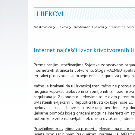
LIJEKOVI
Naslovnica
Lijekovi
Krivotvoreni lijekovi
Internet najčešći
Internet najčešći izvor krivotvorenih l
Prema ranijim istraživanjima Svjetske zdravstvene organ
internetskih stranica krivotvoreno. Stoga HALMED apelir
jer takvi proizvodi nisu provjereni niti sigurni za primjen
Važno je istaknuti da u Hrvatskoj trenutačno ne postoje 
moguće kupovati lijekove ni iz zemlje niti iz inozemstva 
regulirana je Zakonom o lijekovima te je ovim putem pr
ovlaštenih e-ljekarni u Republici Hrvatskoj koje nose EU
lijekova, na razini čitave Europske unije uvedena je jed
ljekarne pomoću kojeg građani mogu na internetskim stra
putem koje žele nabavljati lijek doista ovlaštena, odnos
Pravilnikom o uvjetima za promet lijekovima na malo na
uvjeta propisanih ovim Pravilnikom utvrđuje HALMED fun