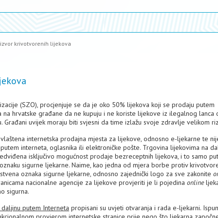
 izvor krivotvorenih lijekova
ijekova
izacije (SZO), procjenjuje se da je oko 50% lijekova koji se prodaju putem
a na hrvatske građane da ne kupuju i ne koriste lijekove iz ilegalnog lanca
u. Građani uvijek moraju biti svjesni da time izlažu svoje zdravlje velikom riz
ovlaštena internetska prodajna mjesta za lijekove, odnosno e-ljekarne te nij
putem interneta, oglasnika ili elektroničke pošte. Trgovina lijekovima na dal
edviđena isključivo mogućnost prodaje bezreceptnih lijekova, i to samo p
 oznaku sigurne ljekarne. Naime, kao jedna od mjera borbe protiv krivotvor
instvena oznaka sigurne ljekarne, odnosno zajednički logo za sve zakonite
o
nicama nacionalne agencije za lijekove provjeriti je li pojedina
online
ljek
no sigurna.
 daljinu putem Interneta
propisani su uvjeti otvaranja i rada e-ljekarni. Ispu
kcionalnom provjerom internetske stranice prije nego što ljekarna započn