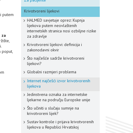
Za pacijente
Krivotvoreni lijekovi
ti putem
HALMED savjetuje oprez: Kupnja
lijekova putem neovlaštenih
internetskih stranica nosi ozbiljne rizike
 za
za zdravlje
žište,
Krivotvoreni lijekovi: definicija i
.
zakonodavni okvir
a poput,
Što najčešće sadrže krivotvoreni
lijekovi?
Globalni razmjeri problema
nom
Internet najčešći izvor krivotvorenih
lijekova
Jedinstvena oznaka za internetske
ljekarne na području Europske unije
Što učiniti u slučaju sumnje na
krivotvoreni lijek?
Sustav kontrole i prijava krivotvorenih
lijekova u Republici Hrvatskoj