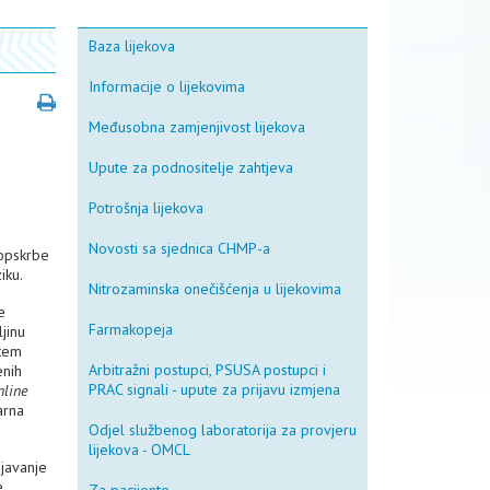
Baza lijekova
Informacije o lijekovima
Međusobna zamjenjivost lijekova
Upute za podnositelje zahtjeva
Potrošnja lijekova
Novosti sa sjednica CHMP-a
 opskrbe
iku.
Nitrozaminska onečišćenja u lijekovima
e
Farmakopeja
jinu
utem
Arbitražni postupci, PSUSA postupci i
enih
PRAC signali - upute za prijavu izmjena
nline
arna
Odjel službenog laboratorija za provjeru
lijekova - OMCL
njavanje
e