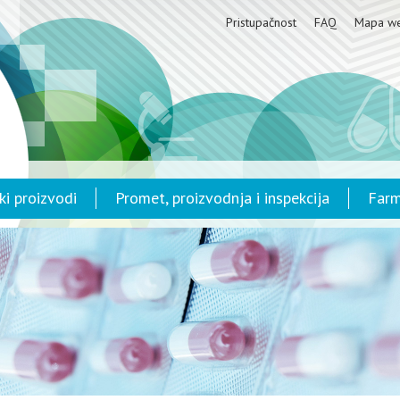
Pristupačnost
FAQ
Mapa w
ki proizvodi
Promet, proizvodnja i inspekcija
Farm