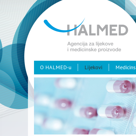
O HALMED-u
Lijekovi
Medicins