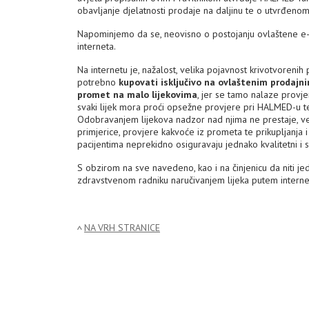
obavljanje djelatnosti prodaje na daljinu te o utvrđenom 
Napominjemo da se, neovisno o postojanju ovlaštene e-lj
interneta.
Na internetu je, nažalost, velika pojavnost krivotvoreni
potrebno
kupovati isključivo na ovlaštenim prodajn
promet na malo lijekovima
, jer se tamo nalaze provjer
svaki lijek mora proći opsežne provjere pri HALMED-u te 
Odobravanjem lijekova nadzor nad njima ne prestaje, već
primjerice, provjere kakvoće iz prometa te prikupljanja i
pacijentima neprekidno osiguravaju jednako kvalitetni i s
S obzirom na sve navedeno, kao i na činjenicu da niti je
zdravstvenom radniku naručivanjem lijeka putem interneta
NA VRH STRANICE