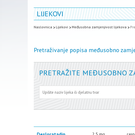
LIJEKOVI
Naslovnica
Lijekovi
Međusobna zamjenjivost lijekova
Pr
Pretraživanje popisa međusobno zamje
PRETRAŽITE MEĐUSOBNO ZA
Desloratadin
2,5 mg
rasp