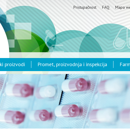
Pristupačnost
FAQ
Mapa w
ki proizvodi
Promet, proizvodnja i inspekcija
Farm