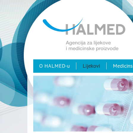
O HALMED-u
Lijekovi
Medicins