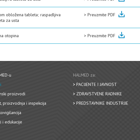
om obložena tableta; raspadljiva
>
Preuzmite PDF
eta za usta
na otopina
>
Preuzmite PDF
MED-u
HALMED za:
i
PACIJENTE I JAVNOST
nski proizvodi
ZDRAVSTVENE RADNIKE
, proizvodnja i inspekcija
PREDSTAVNIKE INDUSTRIJE
ovigilancija
i i edukacije