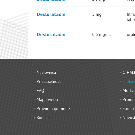
Desloratadin
5 mg
film
tabl
Desloratadin
0,5 mg/ml
oral
Naslovnica
O HAL
Pristupačnost
Lijekov
FAQ
Medici
Mapa weba
Promet
Pravne napomene
Farmak
Kontakti
Novost