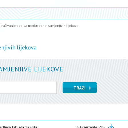
etraživanje popisa međusobno zamjenjivih lijekova
njivih lijekova
MJENJIVE LIJEKOVE
adljiva tableta za usta
>
Preuzmite PDF