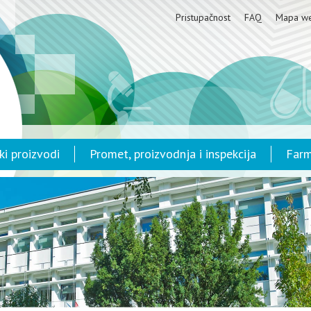
Pristupačnost
FAQ
Mapa w
ki proizvodi
Promet, proizvodnja i inspekcija
Farm