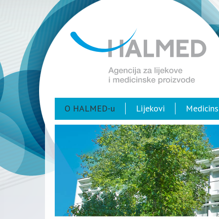
O HALMED-u
Lijekovi
Medicins