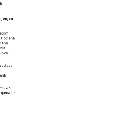
ih
ijenjen
tatom
na ocjena
cjene
enja
ekova,
 sustava
e
enih
gencies
cijama te