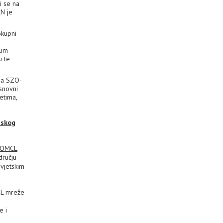
i se na
N je
okupni
lim
u te
ima SZO-
Osnovni
etima,
pskog
OMCL
dručju
svjetskim
CL mreže
e i