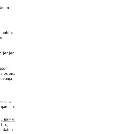
ednom
epublike
og
cijenjen
tatom
na ocjena
lovanja
t,
gencies
cijama te
nja BEMA-
 broj
 dodatno