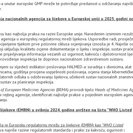
-a unutar europske GMP mreže te potvrđuje predanost u održavanju najviš
e.
 nacionalnih agencija za lijekove u Europskoj uniji u 2025. godini oc
su kao najbolja praksa na razini Europske unije. Navedenim iznimnim rezul
agencija u europskoj regulatornoj mreži lijekova. Usporedbe radi, prosječ
ijenjene tijekom prve polovine ciklusa ocjenjivanja iznosila je 4. Najviše o
 uključuju kvalitetu ocjene dokumentacije o lijeku i inspekcije, sustav prać
e prijavljivanja informacija vezanih uz sigurnost, kakvoću i djelotvornost lij
, provođenje inspekcija te doprinos nacionalnom zdravstvenom sustavu.
njeni su sljedeći indikatori poslovanja HALMED-a: suradnja s dionicima, alat
icama, godišnja procjena uspješnosti poslovanja, ocjena stanja kibernetičk
latornih odluka u odobravanju lijekova, učinkovit sustav nacionalnih znanstv
 sustav za planiranje inspekcija.
of European Medicines Agencies
(BEMA) provodi tijelo
Heads of Medicines A
i rejting agencije, identificirati najbolje prakse u pojedinim europskim agen
anju.
lijekove (EMRN) u svibnju 2024. godine uvršten na listu "WHO Listed
la je Europsku regulatornu mrežu za lijekove (EMRN) kao "
WHO Listed
a najviše razine regulatornih standarda i praksi za kakvoću, sigurnost i