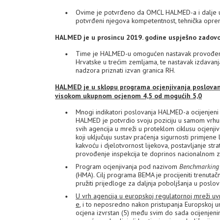
Ovime je potvrđeno da OMCL HALMED-a i dalje u
potvrđeni njegova kompetentnost, tehnička opreml
HALMED je u prosincu 2019. godine uspješno zadovo
Time je HALMED-u omogućen nastavak provođenja 
Hrvatske u trećim zemljama, te nastavak izdavan
nadzora priznati izvan granica RH.
HALMED je u sklopu programa ocjenjivanja poslovanja
visokom ukupnom ocjenom 4,5 od mogućih 5,0
Mnogi indikatori poslovanja HALMED-a ocijenjeni 
HALMED je potvrdio svoju poziciju u samom vrhu 
svih agencija u mreži u proteklom ciklusu ocjenji
koji uključuju sustav praćenja sigurnosti primjene 
kakvoću i djelotvornost lijekova, postavljanje strat
provođenje inspekcija te doprinos nacionalnom 
Program ocjenjivanja pod nazivom
Benchmarking 
(HMA). Cilj programa BEMA je procijeniti trenutačn
pružiti prijedloge za daljnja poboljšanja u poslov
U vrh agencija u europskoj regulatornoj mreži uv
e
, i to neposredno nakon pristupanja Europskoj u
ocjena izvrstan (5) među svim do sada ocijenjeni