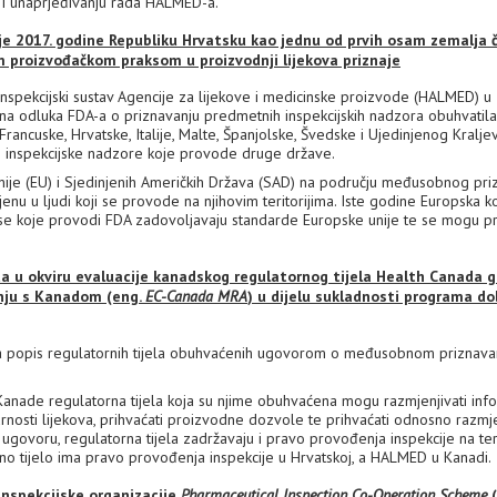
a i unaprjeđivanju rada HALMED-a.
 je 2017. godine Republiku Hrvatsku kao jednu od prvih osam zemalja 
m proizvođačkom praksom u proizvodnji lijekova priznaje
nspekcijski sustav Agencije za lijekove i medicinske proizvode (HALMED) u
a odluka FDA-a o priznavanju predmetnih inspekcijskih nadzora obuhvatila
 Francuske, Hrvatske, Italije, Malte, Španjolske, Švedske i Ujedinjenog Kralje
ti inspekcijske nadzore koje provode druge države.
nije (EU) i Sjedinjenih Američkih Država (SAD) na području međusobnog pri
enu u ljudi koji se provode na njihovim teritorijima. Iste godine Europska ko
se koje provodi FDA zadovoljavaju standarde Europske unije te se mogu pr
a u okviru evaluacije kanadskog regulatornog tijela Health Canada 
nju s Kanadom (eng.
EC-Canada MRA
) u dijelu sukladnosti programa do
a popis regulatornih tijela obuhvaćenih ugovorom o međusobnom priznava
anade regulatorna tijela koja su njime obuhvaćena mogu razmjenjivati info
urnosti lijekova, prihvaćati proizvodne dozvole te prihvaćati odnosno razmje
govoru, regulatorna tijela zadržavaju i pravo provođenja inspekcije na teri
o tijelo ima pravo provođenja inspekcije u Hrvatskoj, a HALMED u Kanadi.
nspekcijske organizacije
Pharmaceutical Inspection Co-Operation Scheme
(