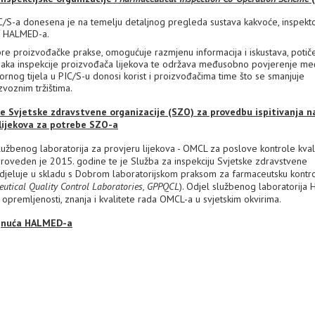
C/S-a donesena je na temelju detaljnog pregleda sustava kakvoće, inspekt
ja HALMED-a.
re proizvođačke prakse, omogućuje razmjenu informacija i iskustava, potič
upaka inspekcije proizvođača lijekova te održava međusobno povjerenje m
ornog tijela u PIC/S-u donosi korist i proizvođačima time što se smanjuje
zvoznim tržištima.
 Svjetske zdravstvene organizacije (SZO) za provedbu ispitivanja n
 lijekova za potrebe SZO-a
užbenog laboratorija za provjeru lijekova - OMCL za poslove kontrole kval
va proveden je 2015. godine te je Služba za inspekciju Svjetske zdravstvene
j djeluje u skladu s Dobrom laboratorijskom praksom za farmaceutsku kontr
utical Quality Control Laboratories, GPPQCL
). Odjel službenog laboratorija
opremljenosti, znanja i kvalitete rada OMCL-a u svjetskim okvirima.
tignuća HALMED-a