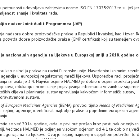
 potpunosti udovoljava zahtjevima norme ISO EN 17025:2017 te su još j
jenost, znanje i kvaliteta rada.
ljio nadzor Joint Audit Programmea (JAP)
nadzora dobre proizvođačke prakse u Republici Hrvatskoj, kao i izvan R
ja potvrda dobre proizvođačke prakse (GMP certifikati) koji su temeljem ov
 nacionalnih agencija za lijekove u Europskoj uniji u 2018. godine o
su kao najbolja praksa na razini Europske unije. Navedenim iznimnim rezul
agencija u europskoj regulatornoj mreži lijekova. Usporedbe radi, prosječ
vanja iznosila je 3,4. Najviše ocjene HALMED je dobio u ocjeni aspekata pos
lijekova, edukaciju i promicanje prijavljivanja informacija vezanih uz sigurnos
eških ciljeva i planiranje, sustav upravljanja kakvoćom, informatički sustav,
zdravstvenom sustavu.
of European Medicines Agencies
(BEMA) provodi tijelo
Heads of Medicines A
i rejting agencije, identificirati najbolje prakse u pojedinim europskim agen
anju.
rstio se već 2014. godine, kada je prvi put prošao kroz postupak ocjenjiva
niji. Već tada HALMED je ocijenjen visokom ocjenom od 4,1 te dobio najveći
m agencijama za lijekove. Ovaj je rejting najnovijim uspjehom potvrđen te