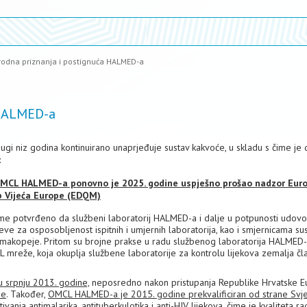
odna priznanja i postignuća HALMED-a
 HALMED-a
gi niz godina kontinuirano unaprjeđuje sustav kakvoće, u skladu s čime je
:
 - OMCL HALMED-a ponovno je 2025. godine uspješno prošao nadzor Eur
rb Vijeća Europe (EDQM)
ime potvrđeno da službeni laboratorij HALMED-a i dalje u potpunosti udovo
ve za osposobljenost ispitnih i umjernih laboratorija, kao i smjernicama su
makopeje. Pritom su brojne prakse u radu službenog laboratorija HALMED
 mreže, koja okuplja službene laboratorije za kontrolu lijekova zemalja čl
 srpnju 2013. godine,
neposredno nakon pristupanja Republike Hrvatske E
ne
. Također,
OMCL HALMED-a je 2015. godine prekvalificiran od strane Svj
vanja antimalarika, antituberkulotika i anti-HIV lijekova, čime je kvaliteta ra