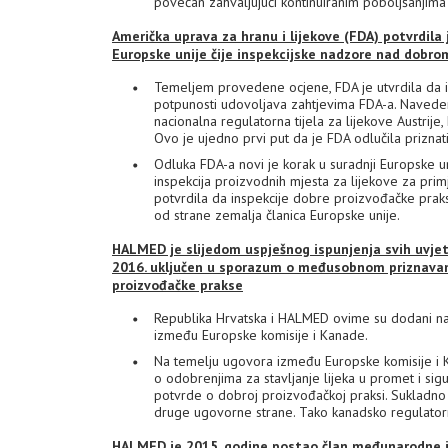
povećan zahvaljujući kontinuiranim poboljšanjim
Američka uprava za hranu i lijekove (FDA) potvrdila
Europske unije čije inspekcijske nadzore nad dobro
Temeljem provedene ocjene, FDA je utvrdila da i
potpunosti udovoljava zahtjevima FDA-a. Naveden
nacionalna regulatorna tijela za lijekove Austrije,
Ovo je ujedno prvi put da je FDA odlučila prizna
Odluka FDA-a novi je korak u suradnji Europske u
inspekcija proizvodnih mjesta za lijekove za primj
potvrdila da inspekcije dobre proizvođačke prak
od strane zemalja članica Europske unije.
HALMED je slijedom uspješnog ispunjenja svih uvjet
2016. uključen u sporazum o međusobnom priznava
proizvođačke prakse
Republika Hrvatska i HALMED ovime su dodani n
između Europske komisije i Kanade.
Na temelju ugovora između Europske komisije i K
o odobrenjima za stavljanje lijeka u promet i sig
potvrde o dobroj proizvođačkoj praksi. Sukladno u
druge ugovorne strane. Tako kanadsko regulatorn
HALMED je 2015. godine postao član međunarodne i