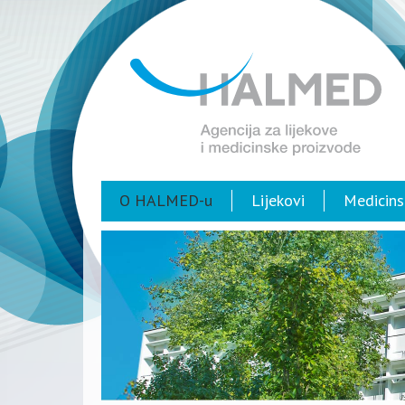
O HALMED-u
Lijekovi
Medicins