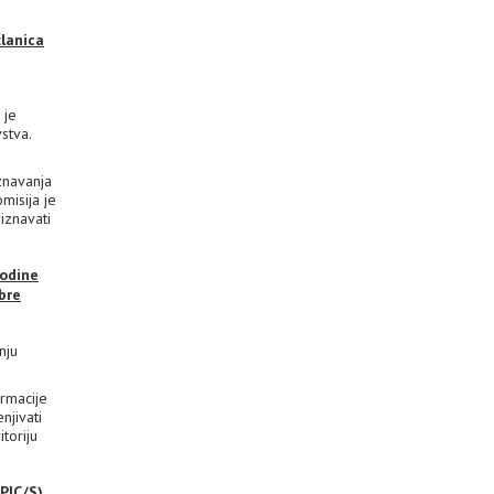
članica
 je
vstva.
znavanja
misija je
iznavati
godine
bre
nju
rmacije
njivati
toriju
PIC/S)