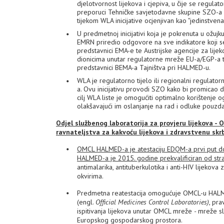
djelotvornost lijekova i cjepiva, u čije se regu
preporuci Tehničke savjetodavne skupine SZO-a 
tijekom WLA inicijative ocjenjivan kao "jedinstvena
U predmetnoj inicijativi koja je pokrenuta u ožuj
EMRN priredio odgovore na sve indikatore koji se
predstavnici EMA-e te Austrijske agencije za lije
dionicima unutar regulatorne mreže EU-a/EGP-a t
predstavnici BEMA-a Tajništva pri HALMED-u.
WLA je regulatorno tijelo ili regionalni regulator
a. Ovu inicijativu provodi SZO kako bi promicao d
cilj WLA liste je omogućiti optimalno korištenje 
olakšavajući im oslanjanje na rad i odluke pouzdan
Odjel službenog laboratorija za provjeru lijekova 
ravnateljstva za kakvoću lijekova i zdravstvenu sk
OMCL HALMED-a je atestaciju EDQM-a prvi put do
HALMED-a je 2015. godine prekvalificiran od str
antimalarika, antituberkulotika i anti-HIV lijeko
okvirima.
Predmetna reatestacija omogućuje OMCL-u HALMED
(engl.
Official Medicines Control Laboratories)
, pr
ispitivanja lijekova unutar OMCL mreže
-
mreže sl
Europskog gospodarskog prostora.