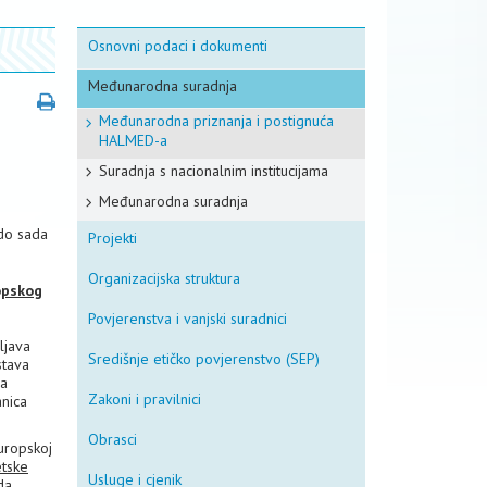
Osnovni podaci i dokumenti
Međunarodna suradnja
Međunarodna priznanja i postignuća
HALMED-a
Suradnja s nacionalnim institucijama
Međunarodna suradnja
 do sada
Projekti
Organizacijska struktura
opskog
Povjerenstva i vanjski suradnici
ljava
Središnje etičko povjerenstvo (SEP)
stava
-a
Zakoni i pravilnici
anica
Obrasci
uropskoj
etske
Usluge i cjenik
da