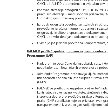
OMCL-a HALMED-a potvrđena i u svjetskim okviri
Ponovna atestacija omogućuje OMCL-u HALMED-a d
pravo sudjelovanja u međusobnom priznavanju te r
Europskog gospodarskog prostora.
Europski ocjenitelji posebno su istaknuli stručnos
provođenje izračuna mjerne nesigurnosti rezultata 
osiguravaju kvalitetno upravljanje dokumentima 
OMCL-u te vrlo detaljan i dokumentiran pristup u
Ovime je još jednom potvrđena kompetentnost, t
HALMED je 2025. godine ponovno uspješno zadovolji
Programme (JAP)
Nadzorom je potvrđeno da inspekcijski sustav HA
neusklađenosti i bez izdanih preporuka za pobolj
Joint Audit Programme predstavlja ključni mehan
usklađenosti nacionalnih inspekcijskih sustava 
(GMP).
HALMED je prethodno uspješno prošao JAP nadzo
kontinuitet visoke razine kvalitete, stručnosti i
inspekcija dobre proizvođačke prakse u Republici
praksi (GMP certifikata) koje su priznate izvan gr
transparentnost i izvrsnu organizaciju tijekom n