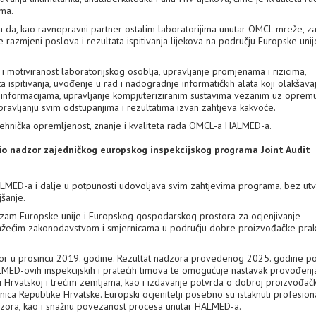
ma.
a, kao ravnopravni partner ostalim laboratorijima unutar OMCL mreže, za
azmjeni poslova i rezultata ispitivanja lijekova na području Europske unije
t i motiviranost laboratorijskog osoblja, upravljanje promjenama i rizicima,
ispitivanja, uvođenje u rad i nadogradnje informatičkih alata koji olakšavaj
i informacijama, upravljanje kompjuteriziranim sustavima vezanim uz oprem
pravljanju svim odstupanjima i rezultatima izvan zahtjeva kakvoće.
ehnička opremljenost, znanje i kvaliteta rada OMCL-a HALMED-a.
o nadzor zajedničkog europskog inspekcijskog programa Joint Audit
LMED-a i dalje u potpunosti udovoljava svim zahtjevima programa, bez ut
šanje.
izam Europske unije i Europskog gospodarskog prostora za ocjenjivanje
s važećim zakonodavstvom i smjernicama u području dobre proizvođačke pra
r u prosincu 2019. godine. Rezultat nadzora provedenog 2025. godine po
 HALMED-ovih inspekcijskih i pratećih timova te omogućuje nastavak provođenj
 Hrvatskoj i trećim zemljama, kao i izdavanje potvrda o dobroj proizvođač
anica Republike Hrvatske. Europski ocjenitelji posebno su istaknuli profesion
adzora, kao i snažnu povezanost procesa unutar HALMED-a.