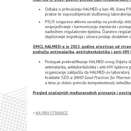
Odluka o prihvaćanju HALMED-a kao 48. člana PI
prakse te osposobljenosti službenog laboratori
PIC/S osigurava aktivnu suradnju na području dob
unaprjeđivanje i harmonizaciju standarda i post
nadležnim regulatornim tijelima. Članstvo regulat
dupliciranje inspekcija i otvara pristup dodatnim i
OMCL HALMED-a je 2015. godine atestiran od strane
području antimalarika, antituberkulotika i anti-HIV
Postupak prekvalifikacije HALMED-ovog Odjela sl
antimalarika, antituberkulotika i anti-HIV lijeko
organizacije zaključila da HALMED-ov laboratori
kvalitete SZO-a (
WHO Good Practices for Pharmace
a time je dobio potvrdu kompetentnosti, tehničke 
Pregled značajnijih međunarodnih priznanja i pos
NA VRH STRANICE