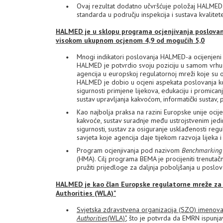
Ovaj rezultat dodatno učvršćuje položaj HALMED
standarda u području inspekcija i sustava kvalitet
HALMED je u sklopu programa ocjenjivanja poslovanja
visokom ukupnom ocjenom 4,9 od mogućih 5,0
Mnogi indikatori poslovanja HALMED-a ocijenjeni 
HALMED je potvrdio svoju poziciju u samom vrhu 
agencija u europskoj regulatornoj mreži koje su oc
HALMED je dobio u ocjeni aspekata poslovanja koji
sigurnosti primjene lijekova, edukaciju i promicanj
sustav upravljanja kakvoćom, informatički sustav
Kao najbolja praksa na razini Europske unije ocije
kakvoće, sustav suradnje među ustrojstvenim jedin
sigurnosti, sustav za osiguranje usklađenosti regu
savjeta koje agencija daje tijekom razvoja lijeka i
Program ocjenjivanja pod nazivom
Benchmarking 
(HMA). Cilj programa BEMA je procijeniti trenutačn
pružiti prijedloge za daljnja poboljšanja u poslov
HALMED je kao član Europske regulatorne mreže za 
Authorities (WLA)"
Svjetska zdravstvena organizacija (SZO) imenova
Authorities
(WLA)"
, što je potvrda da EMRN ispunjav