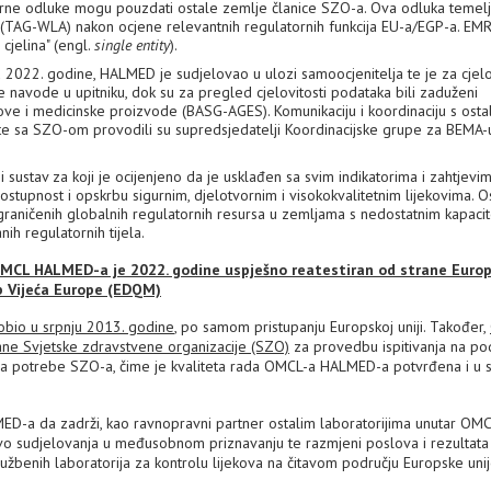
latorne odluke mogu pouzdati ostale zemlje članice SZO-a. Ova odluka temelj
(TAG-WLA) nakon ocjene relevantnih regulatornih funkcija EU-a/EGP-a. EMR
 cjelina" (engl.
single entity
).
ku 2022. godine, HALMED je sudjelovao u ulozi samoocjenitelja te je za cjel
 navode u upitniku, dok su za pregled cjelovitosti podataka bili zaduženi
kove i medicinske proizvode (BASG-AGES). Komunikaciju i koordinaciju s osta
e sa SZO-om provodili su supredsjedatelji Koordinacijske grupe za BEMA-
ni sustav za koji je ocijenjeno da je usklađen sa svim indikatorima i zahtjev
ostupnost i opskrbu sigurnim, djelotvornim i visokokvalitetnim lijekovima. 
ograničenih globalnih regulatornih resursa u zemljama s nedostatnim kapacit
ih regulatornih tijela.
- OMCL HALMED-a je 2022. godine uspješno reatestiran od strane Euro
rb Vijeća Europe (EDQM)
bio u srpnju 2013. godine
, po samom pristupanju Europskoj uniji. Također,
ane Svjetske zdravstvene organizacije (SZO)
za provedbu ispitivanja na po
va za potrebe SZO-a, čime je kvaliteta rada OMCL-a HALMED-a potvrđena i u 
-a da zadrži, kao ravnopravni partner ostalim laboratorijima unutar OM
avo sudjelovanja u međusobnom priznavanju te razmjeni poslova i rezultata
užbenih laboratorija za kontrolu lijekova na čitavom području Europske unij