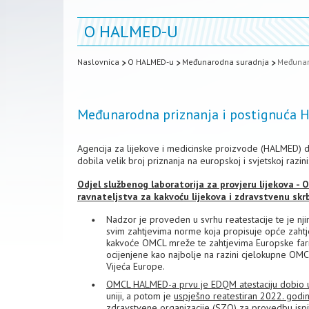
O HALMED-U
Naslovnica
O HALMED-u
Međunarodna suradnja
Međunar
Međunarodna priznanja i postignuća
Agencija za lijekove i medicinske proizvode (HALMED) du
dobila velik broj priznanja na europskoj i svjetskoj razini
Odjel službenog laboratorija za provjeru lijekova
ravnateljstva za kakvoću lijekova i zdravstvenu sk
Nadzor je proveden u svrhu reatestacije te je nj
svim zahtjevima norme koja propisuje opće zahtje
kakvoće OMCL mreže te zahtjevima Europske far
ocijenjene kao najbolje na razini cjelokupne OMCL
Vijeća Europe.
OMCL HALMED-a prvu je EDQM atestaciju dobio u
uniji, a potom je
uspješno reatestiran 2022. godi
zdravstvene organizacije (SZO)
za provedbu ispiti