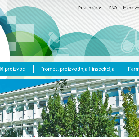
Pristupačnost
FAQ
Mapa w
ki proizvodi
Promet, proizvodnja i inspekcija
Farm