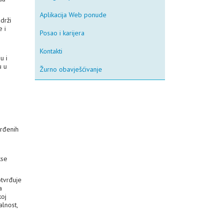
Aplikacija Web ponude
drži
 i
Posao i karijera
Kontakti
u i
u u
Žurno obavješćivanje
vrđenih
kse
tvrđuje
a
koj
alnost,