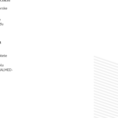
orske
e
eđu
a
itete
olu
 HALMED-