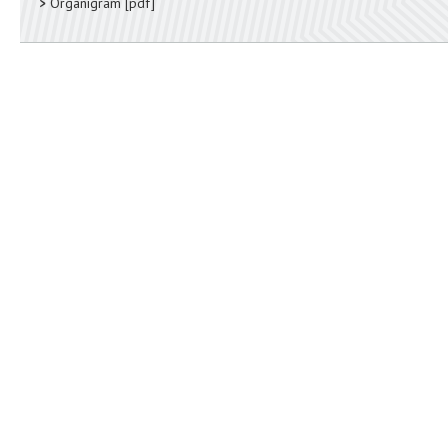
Organigram
[pdf]