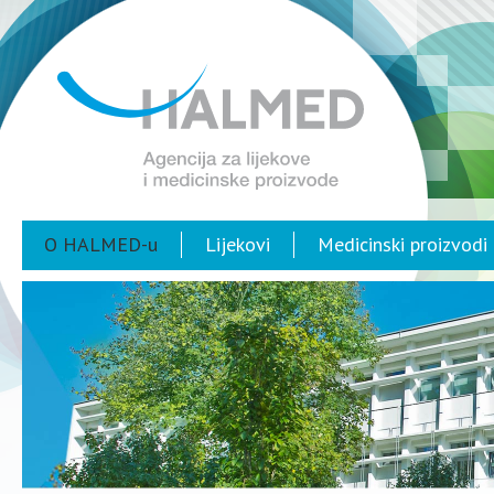
O HALMED-u
Lijekovi
Medicinski proizvodi