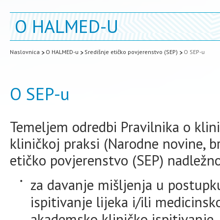
O HALMED-U
Naslovnica
O HALMED-u
Središnje etičko povjerenstvo (SEP)
O SEP-u
O SEP-u
Temeljem odredbi Pravilnika o klini
kliničkoj praksi (Narodne novine, b
etičko povjerenstvo (SEP) nadležno
za davanje mišljenja u postupk
ispitivanje lijeka i/ili medicins
akademsko kliničko ispitivanje,