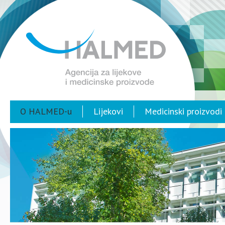
O HALMED-u
Lijekovi
Medicinski proizvodi