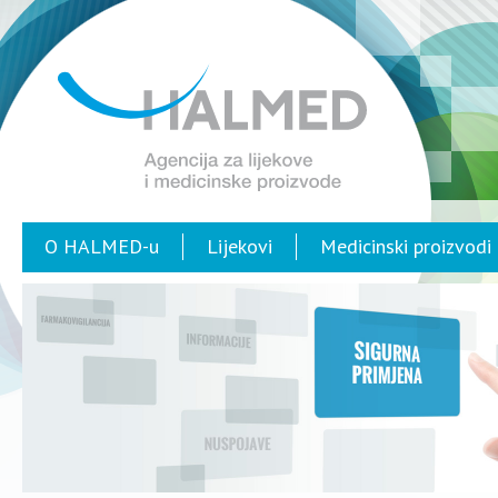
O HALMED-u
Lijekovi
Medicinski proizvodi