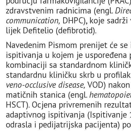
području farmakovigilancije (PRAC)
zdravstvenim radnicima (engl.
Dire
communication,
DHPC), koje sadrži 
lijek Defitelio (defibrotid).
Navedenim Pismom prenijet će se i
ispitivanja u kojem je uspoređena p
kombinaciji sa standardnom klinič
standardnu kliničku skrb u profilak
veno-occlusive disease,
VOD) nakon 
matičnih stanica (engl.
hematopoiet
HSCT). Ocjena privremenih rezulta
adaptivnog ispitivanja (Ispitivanj
odrasla i pedijatrijska pacijenta) p