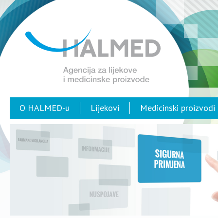
O HALMED-u
Lijekovi
Medicinski proizvodi