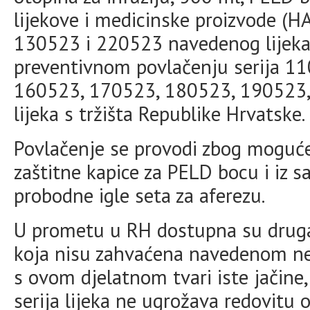
lijekove i medicinske proizvode (H
130523 i 220523 navedenog lijeka 
preventivnom povlačenju serija 1
160523, 170523, 180523, 190523,
lijeka s tržišta Republike Hrvatske.
Povlačenje se provodi zbog moguće
zaštitne kapice za PELD bocu i iz 
probodne igle seta za aferezu.
U prometu u RH dostupna su druga
koja nisu zahvaćena navedenom neis
s ovom djelatnom tvari iste jačine
serija lijeka ne ugrožava redovitu o