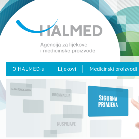
O HALMED-u
Lijekovi
Medicinski proizvodi