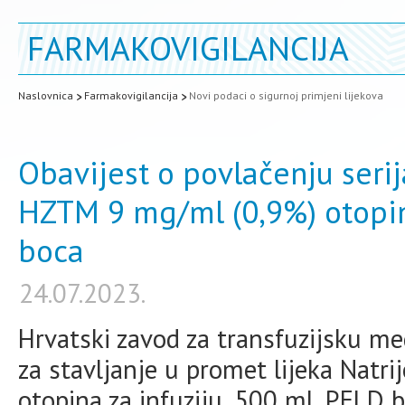
FARMAKOVIGILANCIJA
Naslovnica
Farmakovigilancija
Novi podaci o sigurnoj primjeni lijekova
Obavijest o povlačenju serija
HZTM 9 mg/ml (0,9%) otopina
boca
24.07.2023.
Hrvatski zavod za transfuzijsku me
za stavljanje u promet lijeka Natr
otopina za infuziju, 500 ml, PELD b