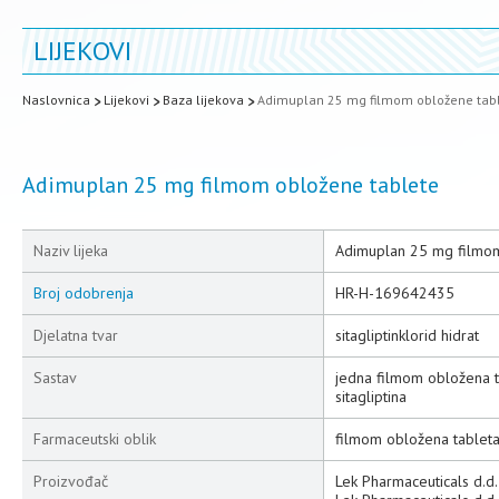
LIJEKOVI
Naslovnica
Lijekovi
Baza lijekova
Adimuplan 25 mg filmom obložene tab
Adimuplan 25 mg filmom obložene tablete
Naziv lijeka
Adimuplan 25 mg filmom
Broj odobrenja
HR-H-169642435
Djelatna tvar
sitagliptinklorid hidrat
Sastav
jedna filmom obložena ta
sitagliptina
Farmaceutski oblik
filmom obložena tablet
Proizvođač
Lek Pharmaceuticals d.d.