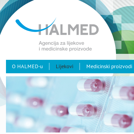
O HALMED-u
Lijekovi
Medicinski proizvodi