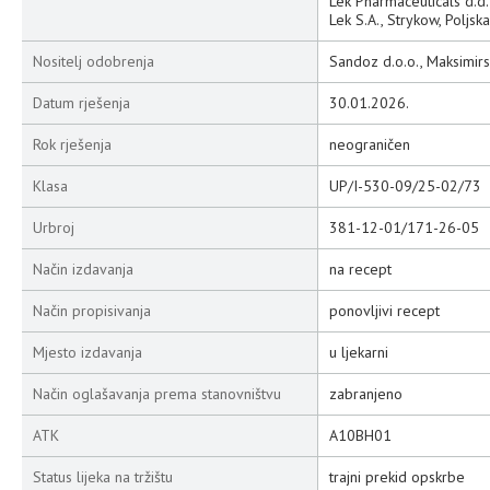
Lek Pharmaceuticals d.d.,
Lek S.A., Strykow, Poljska
Nositelj odobrenja
Sandoz d.o.o., Maksimir
Datum rješenja
30.01.2026.
Rok rješenja
neograničen
Klasa
UP/I-530-09/25-02/73
Urbroj
381-12-01/171-26-05
Način izdavanja
na recept
Način propisivanja
ponovljivi recept
Mjesto izdavanja
u ljekarni
Način oglašavanja prema stanovništvu
zabranjeno
ATK
A10BH01
Status lijeka na tržištu
trajni prekid opskrbe