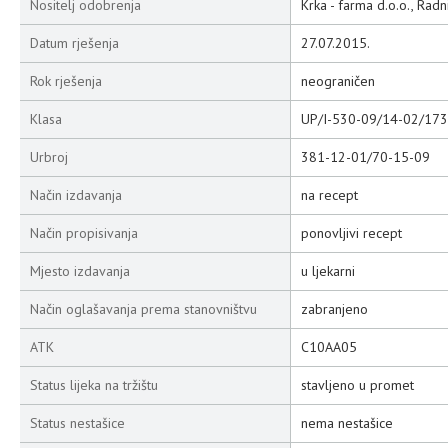
Nositelj odobrenja
Krka - farma d.o.o., Rad
Datum rješenja
27.07.2015.
Rok rješenja
neograničen
Klasa
UP/I-530-09/14-02/173
Urbroj
381-12-01/70-15-09
Način izdavanja
na recept
Način propisivanja
ponovljivi recept
Mjesto izdavanja
u ljekarni
Način oglašavanja prema stanovništvu
zabranjeno
ATK
C10AA05
Status lijeka na tržištu
stavljeno u promet
Status nestašice
nema nestašice