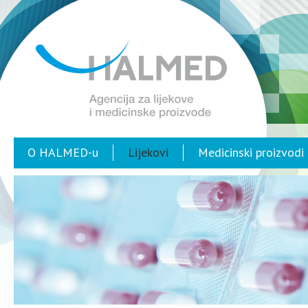
O HALMED-u
Lijekovi
Medicinski proizvodi