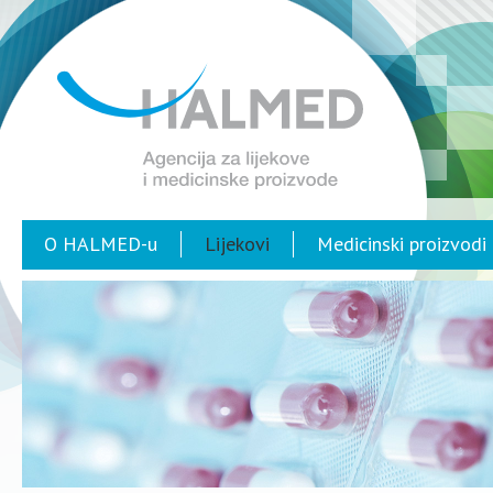
O HALMED-u
Lijekovi
Medicinski proizvodi