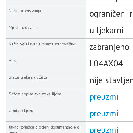
ograničeni 
Način propisivanja
u ljekarni
Mjesto izdavanja
zabranjeno
Način oglašavanja prema stanovništvu
L04AX04
ATK
nije stavlj
Status lijeka na tržištu
preuzmi
Sažetak opisa svojstava lijeka
preuzmi
Uputa o lijeku
preuzmi
Javno izvješće o ocjeni dokumentacije o
lijeku