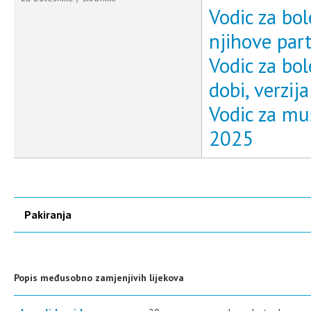
Vodic za bol
njihove part
Vodic za bo
dobi, verzij
Vodic za muš
2025
Pakiranja
Popis međusobno zamjenjivih lijekova