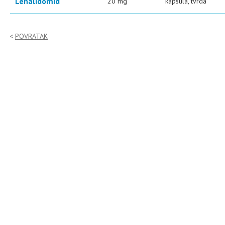
Lenalidomid
20 mg
kapsula, tvrda
POVRATAK