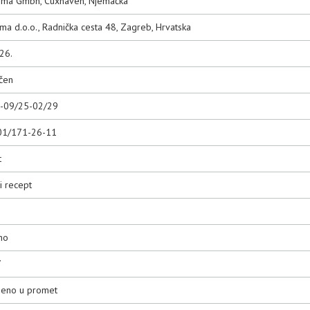
ma Gmbh, Cuxhaven, Njemačka
rma d.o.o., Radnička cesta 48, Zagreb, Hrvatska
26.
čen
0-09/25-02/29
01/171-26-11
t
i recept
no
7
ljeno u promet