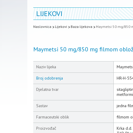
LIJEKOVI
Naslovnica
Lijekovi
Baza lijekova
Maymetsi 50 mg/850 m
Maymetsi 50 mg/850 mg filmom oblož
Naziv lijeka
Maymetsi
Broj odobrenja
HR-H-55
Djelatna tvar
sitaglipti
metformi
Sastav
jedna fi
Farmaceutski oblik
filmom o
Proizvođač
Krka d.d