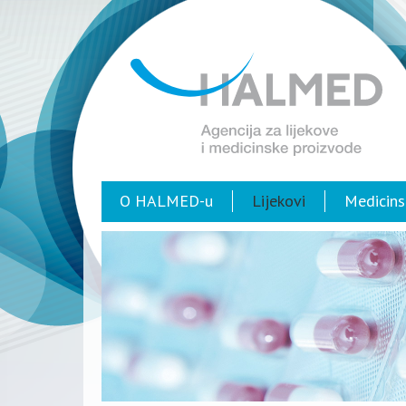
O HALMED-u
Lijekovi
Medicins