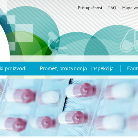
Pristupačnost
FAQ
Mapa w
ki proizvodi
Promet, proizvodnja i inspekcija
Farm