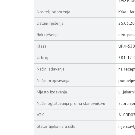
TAD Phar
Nositelj odobrenja
Krka - fa
Datum rješenja
25.03.20
Rok rješenja
neograni
Klasa
UP/I-53
Urbroj
381-12-
Način izdavanja
na recep
Način propisivanja
ponovljiv
Mjesto izdavanja
u ljekarni
Način oglašavanja prema stanovništvu
zabranje
ATK
A10BD0
Status lijeka na tržištu
nije stav