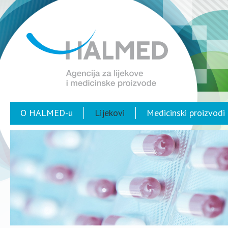
O HALMED-u
Lijekovi
Medicinski proizvodi