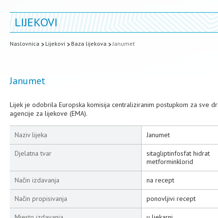
LIJEKOVI
Naslovnica
Lijekovi
Baza lijekova
Janumet
Janumet
Lijek je odobrila Europska komisija centraliziranim postupkom za sve 
agencije za lijekove (EMA).
Naziv lijeka
Janumet
Djelatna tvar
sitagliptinfosfat hidrat
metforminklorid
Način izdavanja
na recept
Način propisivanja
ponovljivi recept
Mjesto izdavanja
u ljekarni