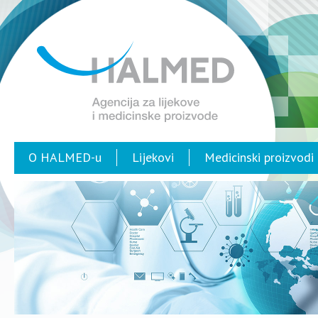
O HALMED-u
Lijekovi
Medicinski proizvodi