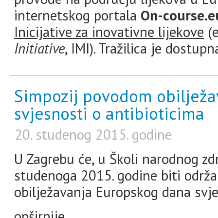
internetskog portala
On-course.e
Inicijative za inovativne lijekove
(
Initiative
, IMI). Tražilica je dostup
Simpozij povodom obilježa
svjesnosti o antibioticima
20. studenog 2015. godine
U Zagrebu će, u Školi narodnog zdr
studenoga 2015. godine biti održ
obilježavanja Europskog dana svje
opširnije